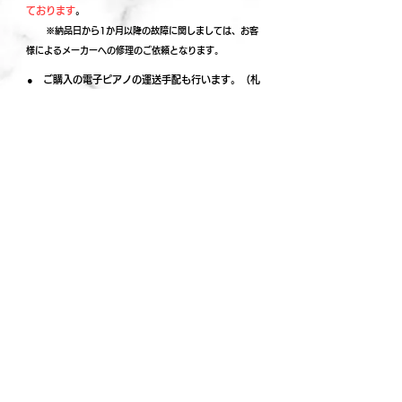
ております
。
​
※納品日から1か月以降の故障に関しましては、お客
様によるメーカーへの修理のご依頼となります。
​● ご購入の電子ピアノの運送手配も行います。
（札
幌市￥9,900から）
​● 電子ピアノはお車に積み込みできる場合がほ
とんどですので、お客様によるお持ち帰りで運送
費の節約も可能です。
​ （積み込みはお客様でお願いいたします）
トップに戻る