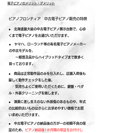
電子ピアノのメリット・デメリット
ピアノフロンティア 中古電子ピアノ販売の特徴
​● 北海道最大級の中古電子ピアノ展示台数で、心ゆ
くまで電子ピアノをお選びいただけます。
● ヤマハ、ローランド等の有名電子ピアノメーカー
の中古モデルを、
一般普及品からハイブリッドタイプまで数多く
扱っております。
​●
商品は正常動作品のみを仕入れし、店舗入荷後も
厳しく動作チェックをした後、
気持ちよくご使用いただくために、鍵盤・ペダ
ル・外装クリーニングを施します。
● 演奏に差し支えのない外装傷のあるものや、年式
の比較的古いものはさらにお求めやすい価格でお買
い求めいただけます。
● 中古電子ピアノの納品後の万が一の初期不良の保
証のため、
ピアノ納品後1か月間の保証をお付けし